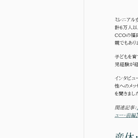
ミレニアル
計6万人以
CCOの福
親でもあり
子どもを育
児経験が経
インタビュ
性へのメッ
を聞きまし
関連記事：
ュー・前編】
産休