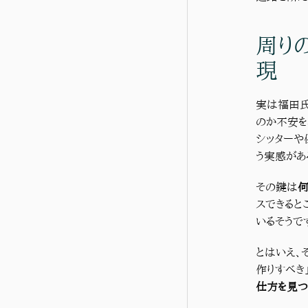
周り
現
実は福田氏
のか不安を
シッターや
う実感があ
その鍵は
何
スできると
いるそうで
とはいえ、
作りすべき
仕方を見つ