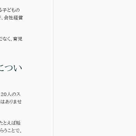
る子どもの
で、会社経営
でなく、育児
につい
20人のス
響はありませ
たとえば妊
らうことで、