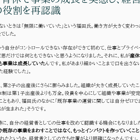
の役割を再認識
ないときは「無限に働いていた」という福田氏。働き方が大きく変わっ
でした。
いう自分がコントロールできない存在ができて初めて、仕事とプライベ
思だけでは何ともできないと思うようになりました。それに、私が
産休
も事業は成長していた
んです。私があまり細かいことまで口を出さな
た経験でした」。　
、第2子の出産後にさらに膨らみました。組織が大きく成長していたこ
体制は第1子出産後よりも万全。役員を中心にして組織や事業が安定
こともあり、福田氏のなかに「既存事業の運営に関しては自分ゼロで
が生まれた」そうです。
時に、自分の経営者としての仕事を改めて認識する機会にもなりました
や既存の事業をまわすことではなく、もっとインパクトを作っていくこと
れたというか、経営者としての立ち位置がより明確になったんです」。