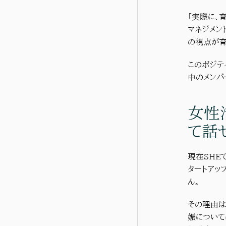
「実際に、
マネジメン
の視点が育
このポジテ
中のメンバ
女性
て話
現在SHE
タートアッ
ん。
その理由は
娠について