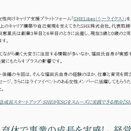
女性向けキャリア支援プラットフォーム「
SHELikes（シーライクス）
」
上のキャリア構築や自己実現を支えてきたSHE株式会社。代表取締
田恵里氏は創業3年目と6年目のときに出産し、現在3歳と0歳の2
ます。
てながら働く大変さに注目する情報が多いなか、福田氏自身が実感
営にもたらすプラスの影響です。
ー後編の今回は、そんな福田氏自身の経験のほか、仕事と育児を両
セージ、さらにはライフイベントのある女性メンバーに活躍してもらうた
た。
急成長スタートアップ・SHEがESGをスムーズに実践できる理由【S
・育休で事業の成長を実感し、経