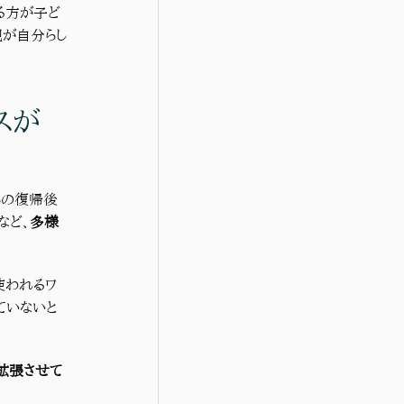
る方が子ど
親が自分らし
スが
らの復帰後
など、
多様
使われるワ
ていないと
拡張させて