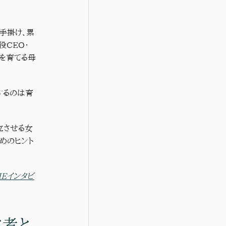
を手掛け、累
役CEO・
児を育てる母
するのは育
立させる女
めのヒント
HEインタビ
営者と