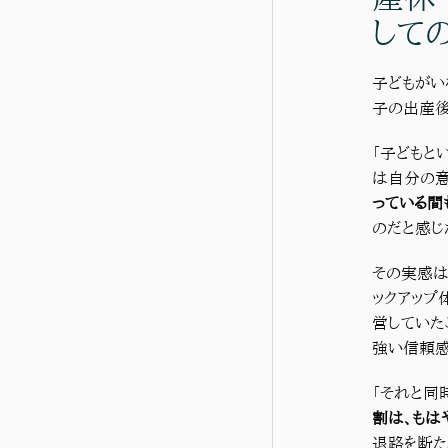
して
子どもがい
子の出産後
「子どもと
は自分の意
っている間
のだと感じ
その実感は
ックアップ
営していた
強い信頼感
「それと同
割は、もは
退路を断た