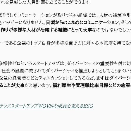
れを見越した人員計画を立てることができます。
ばそうしたコミュニケーションが取りづらい組織では、人材の補填や
もハッピーになりません。
日頃からのこまめなコミュニケーション、そし
作りが多様な人材が活躍する組織にとって大事
なのではないでしょう
ダーである企業のトップ自身が多様な働き方に対する本気度を持てる
多様性ゼロというスタートアップは、ダイバーシティの重要性を信じ
。社会の風潮に流されてダイバーシティを推進しようとしてもうまくい
企業の経営者などとディスカッションしてみるなど、
まずはダイバーシ
ることが大事
だと思います。
福利厚生や管理職比率目標などの施策
テックスタートアップWOVNの成長を支えるESG