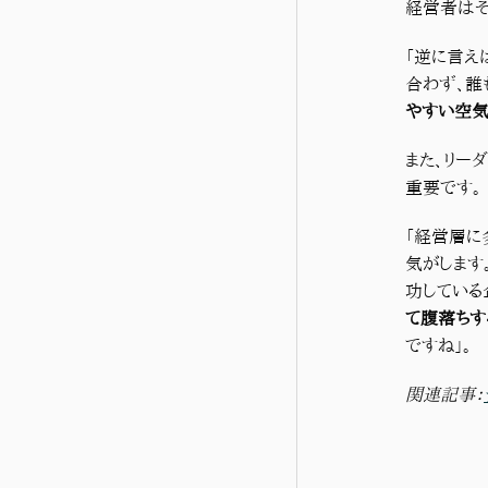
経営者はそ
「逆に言え
合わず、誰
やすい空気
また、リー
重要です。
「経営層に
気がします
功している
て腹落ちす
ですね」。
関連記事：