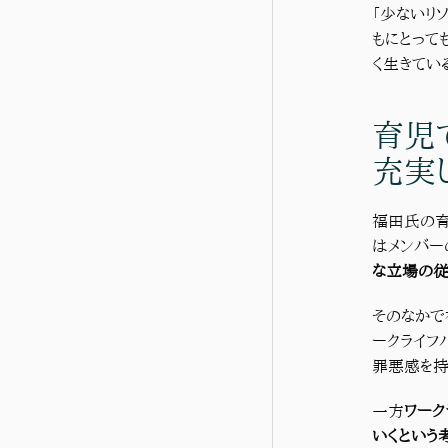
「少ないリ
もにとって
く生きてい
育児
充実
福田氏の育
はメンバー
な立場の
そのなかで
ークライフ
罪悪感を持
一方
ワーク
いくという