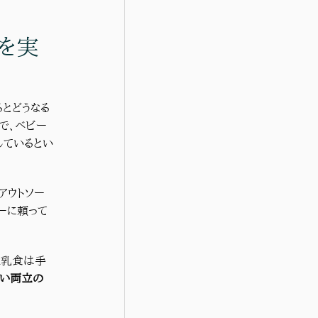
を実
るとどうなる
で、ベビー
しているとい
アウトソー
ーに頼って
離乳食は手
しい両立の