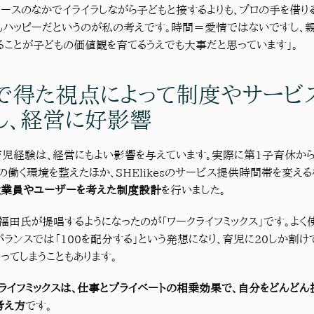
ソースのなかでイライラしながら子どもと接するよりも、プロの手を借り
もハッピーだというのが私の考えです。時間＝愛情ではないですし、
ることが子どもの価値観を育てるうえでも大事だと思っています」。
で得た視点によって制度やサービ
し、経営に好影響
児経験は、経営にもよい影響を与えています。実際に第1子育休か
の働く環境を整えたほか、SHElikesのサービス提供時間帯を変える
従業員やユーザーを考えた制度設計
を行いました。
福田氏が提唱するようになったのが「ワークライフミックス」です。よく
バランスでは「100を配分する」という発想になり、育児に20しか割け
ってしまうこともあります。
ライフミックスは、仕事とプライベートの相乗効果で、自分をどんどん
考え方
です。