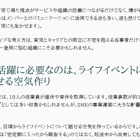
育児で得た視点がサービスや組織の改善につながるだけでなく、嫌が
トはメンバーとのコミュニケーションに活用できる点も多い。逆も然り
児にも生かせます」。
ィブな考え方は、育児とキャリアとの両立に不安を抱える当事者だけ
ー登用に悩む組織にこそ必要かもしれません。
活躍に必要なのは、ライフイベント
せる空気作り
では、10人の従業員が産休や育休を取得しています。従業員数が約1
プとしては多い印象かもしれませんが、SHEの事業運営に大きな影
、日頃からライフイベントについて話せる空気を作っているからです。
は「安定期に入ったから報告する」のではなく、妊活中から共有しても