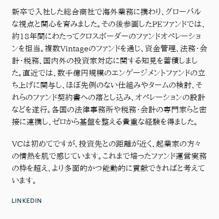
新卒で入社した総合商社で海外業務に携わり、グローバル
な視点と関心を育みました。その後参画したPEファンドでは、
約18年間にわたってクロスボーダーのファンドオペレーショ
ンを担当。複数Vintageのファンドを通じ、資金管理、法務・会
計・税務、国内外の投資家対応に関する知見を蓄積しまし
た。直近では、数千億円規模のエンゲージメントファンドの立
ち上げに関与し、ほぼ先例のない仕組みやタームの検討、そ
れらのファンド契約書への落とし込み、オペレーションの設計
などを遂行。各国の法律事務所や税務・会計の専門家らと密
接に連携し、ゼロから基盤を整える貴重な経験を得ました。
VCは初めてですが、投資先との距離が近く、起業家の方々
の情熱を肌で感じています。これまで培ったファンド運営実務
の枠を超え、より多面的かつ能動的に貢献できればと考えて
います。
LINKEDIN