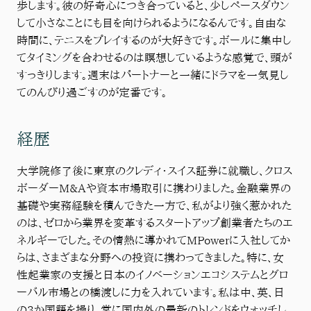
歩します。彼の好奇心につき合っていると、少しペースダウン
して小さなことにも目を向けられるようになるんです。自由な
時間に、テニスをプレイするのが大好きです。ボールに集中し
てタイミングを合わせるのは瞑想しているような感覚で、頭が
すっきりします。週末はパートナーと一緒にドラマを一気見し
てのんびり過ごすのが定番です。
経歴
大学院修了後に東京のクレディ・スイス証券に就職し、クロス
ボーダーM&Aや資本市場取引に携わりました。金融業界の
基礎や実務経験を積んできた一方で、私がより強く惹かれた
のは、ゼロから業界を変革するスタートアップ創業者たちのエ
ネルギーでした。その情熱に導かれてMPowerに入社してか
らは、さまざまな分野への投資に携わってきました。特に、女
性起業家の支援と日本のイノベーションエコシステムとグロ
ーバル市場との橋渡しに力を入れています。私は中、英、日
の3か国語を操り、常に国内外の最新のトレンドをウォッチし