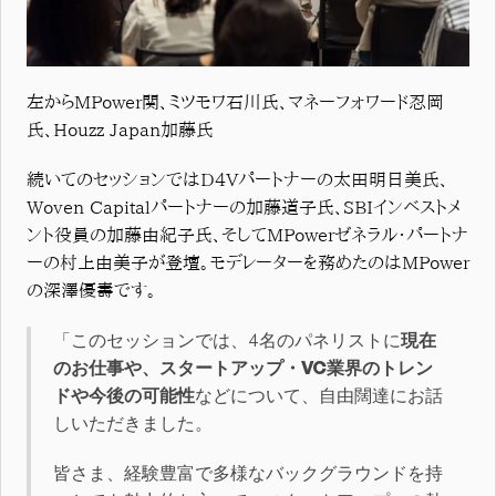
左からMPower関、ミツモワ石川氏、マネーフォワード忍岡
氏、Houzz Japan加藤氏
続いてのセッションではD4Vパートナーの太田明日美氏、
Woven Capitalパートナーの加藤道子氏、SBIインベストメ
ント役員の加藤由紀子氏、そしてMPowerゼネラル・パートナ
ーの村上由美子が登壇。モデレーターを務めたのはMPower
の深澤優壽です。
「このセッションでは、4名のパネリストに
現在
のお仕事や、スタートアップ・VC業界のトレン
ドや今後の可能性
などについて、自由闊達にお話
しいただきました。
皆さま、経験豊富で多様なバックグラウンドを持