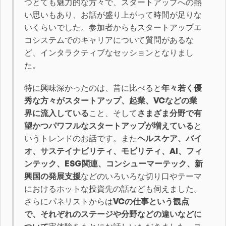
つとても魅力的な方々で、スタートアップへの熱
い思いもあり、お話が盛り上がって時間が足りな
いくらいでした。参加者からもスタートアップエ
コシステムでのキャリアについて質問があるな
ど、インタラクティブなセッションとなりまし
た。
特に興味深かったのは、昔に比べると
年々若く優
秀な方々がスタートアップ、起業、VCなどの業
界に流入している
こと、そして
さまざま分野で有
望かつパワフルなスタートアップが増えている
と
いうトレンドのお話です。また
ヘルスケア、バイ
オ、サステイナビリティ、モビリティ、AI、フィ
ンテック、ESG関連、コンシューマーテック、新
興国の発展支援
などのいろいろな切り口やテーマ
におけるホットな投資先の話なども伺えました。
さらにパネリストからは
VCの仕事という観点
で、それぞれのステージや分野などの違いなどに